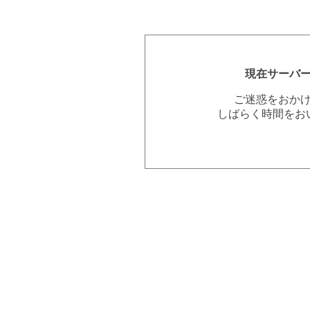
現在サーバ
ご迷惑をおか
しばらく時間をお