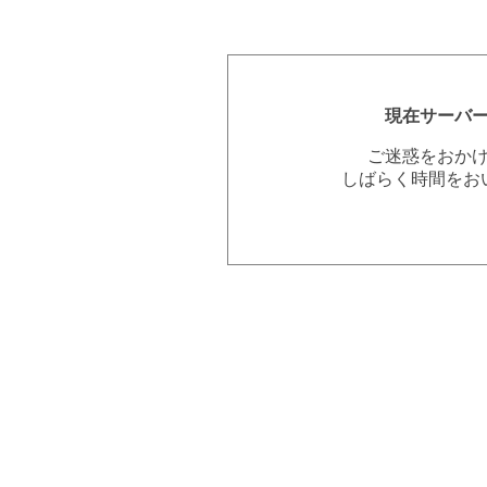
現在サーバ
ご迷惑をおか
しばらく時間をお