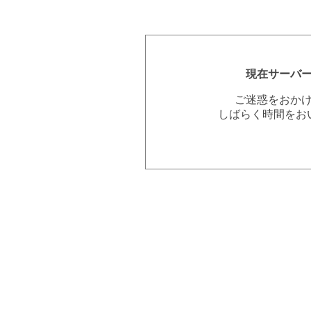
現在サーバ
ご迷惑をおか
しばらく時間をお