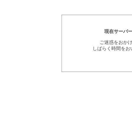
現在サーバ
ご迷惑をおか
しばらく時間をお