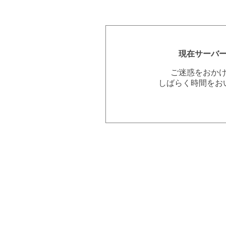
現在サーバ
ご迷惑をおか
しばらく時間をお