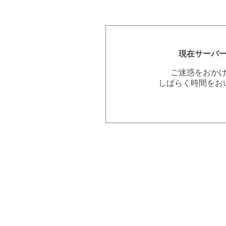
現在サーバ
ご迷惑をおか
しばらく時間をお