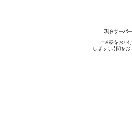
現在サーバ
ご迷惑をおか
しばらく時間をお