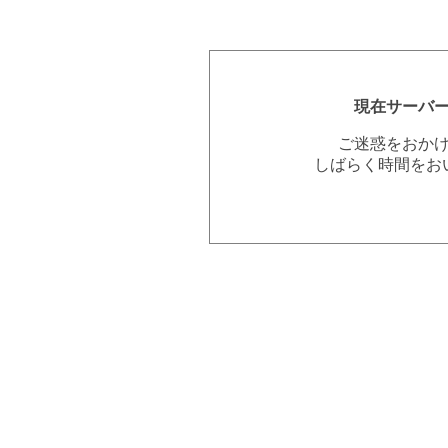
現在サーバ
ご迷惑をおか
しばらく時間をお