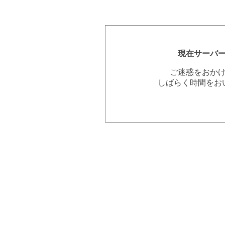
現在サーバ
ご迷惑をおか
しばらく時間をお