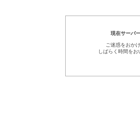
現在サーバ
ご迷惑をおか
しばらく時間をお