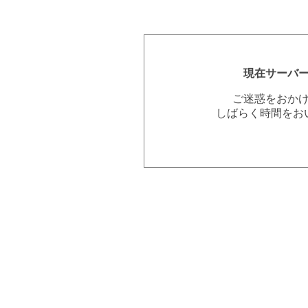
現在サーバ
ご迷惑をおか
しばらく時間をお