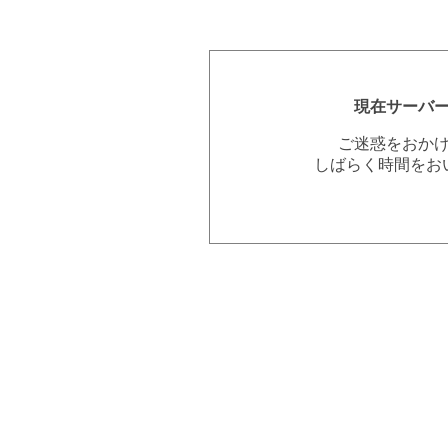
現在サーバ
ご迷惑をおか
しばらく時間をお