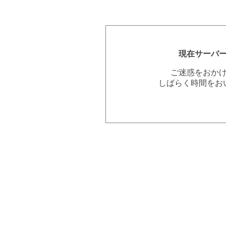
現在サーバ
ご迷惑をおか
しばらく時間をお