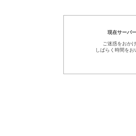
現在サーバ
ご迷惑をおか
しばらく時間をお