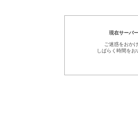
現在サーバ
ご迷惑をおか
しばらく時間をお