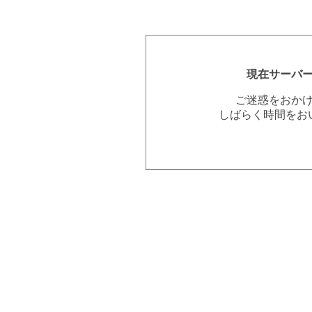
現在サーバ
ご迷惑をおか
しばらく時間をお