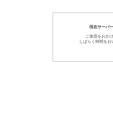
現在サーバ
ご迷惑をおか
しばらく時間をお