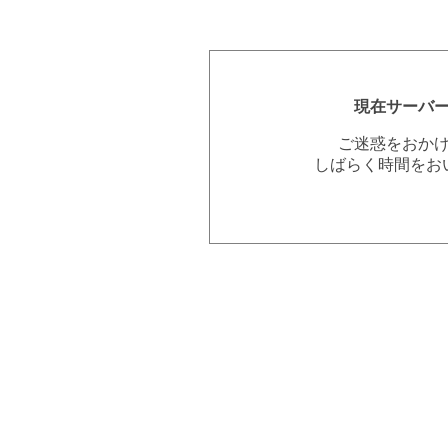
現在サーバ
ご迷惑をおか
しばらく時間をお