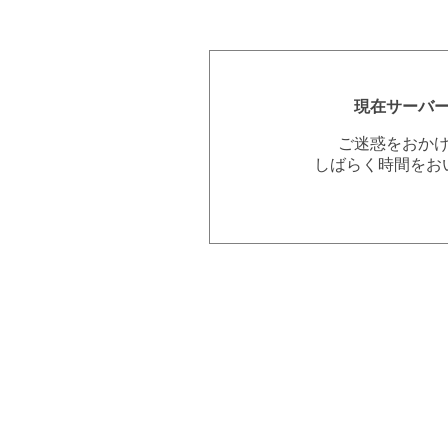
現在サーバ
ご迷惑をおか
しばらく時間をお