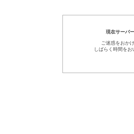
現在サーバ
ご迷惑をおか
しばらく時間をお