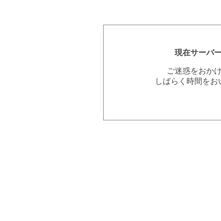
現在サーバ
ご迷惑をおか
しばらく時間をお