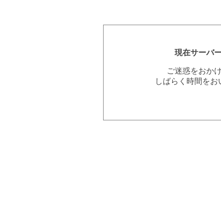
現在サーバ
ご迷惑をおか
しばらく時間をお