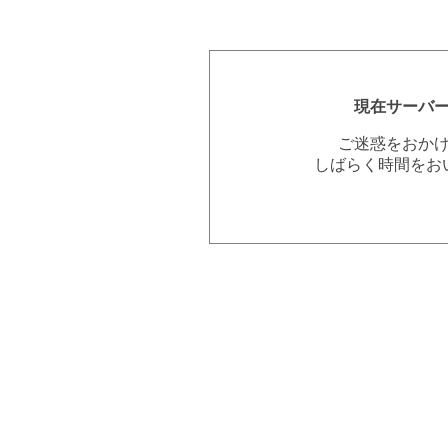
現在サーバ
ご迷惑をおか
しばらく時間をお