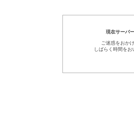
現在サーバ
ご迷惑をおか
しばらく時間をお