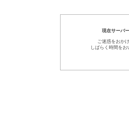
現在サーバ
ご迷惑をおか
しばらく時間をお