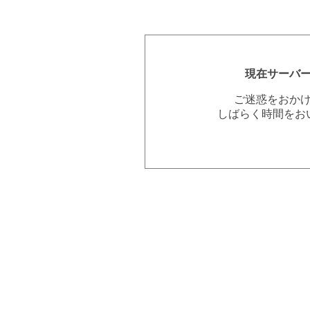
現在サーバ
ご迷惑をおか
しばらく時間をお