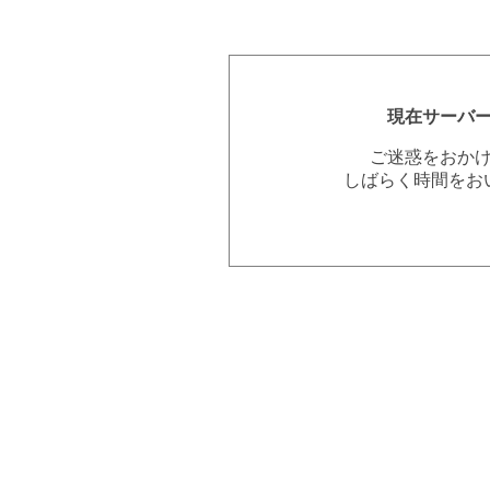
現在サーバ
ご迷惑をおか
しばらく時間をお