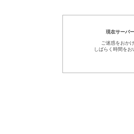
現在サーバ
ご迷惑をおか
しばらく時間をお