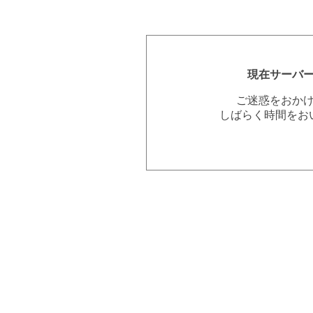
現在サーバ
ご迷惑をおか
しばらく時間をお