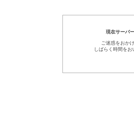
現在サーバ
ご迷惑をおか
しばらく時間をお