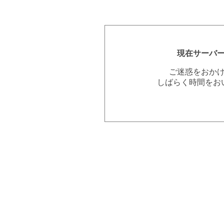
現在サーバ
ご迷惑をおか
しばらく時間をお