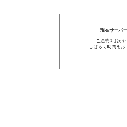
現在サーバ
ご迷惑をおか
しばらく時間をお