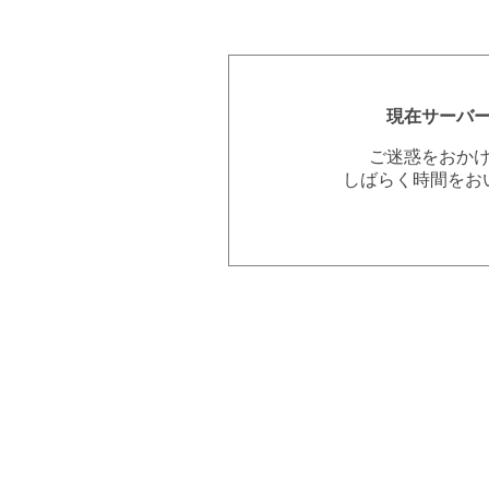
現在サーバ
ご迷惑をおか
しばらく時間をお