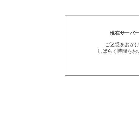
現在サーバ
ご迷惑をおか
しばらく時間をお