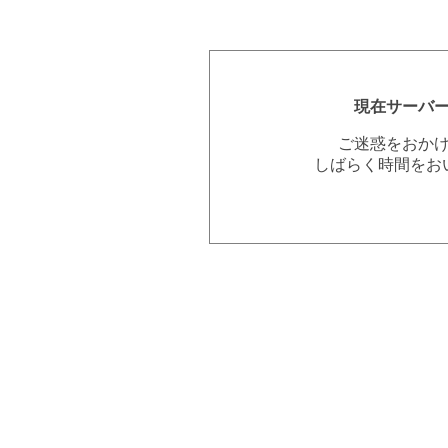
現在サーバ
ご迷惑をおか
しばらく時間をお