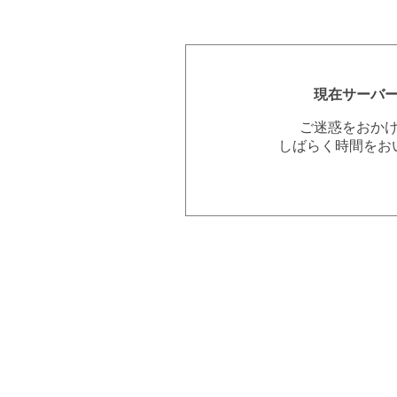
現在サーバ
ご迷惑をおか
しばらく時間をお