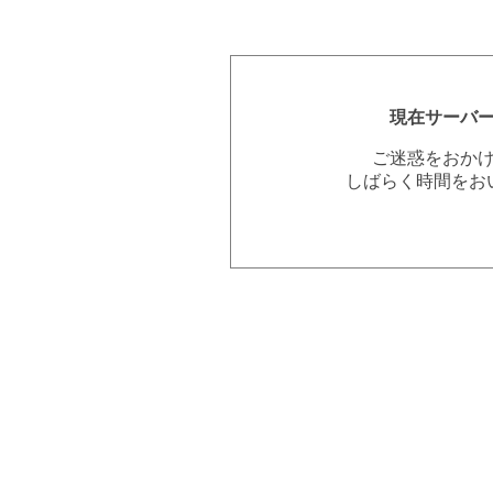
現在サーバ
ご迷惑をおか
しばらく時間をお