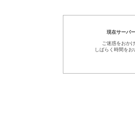
現在サーバ
ご迷惑をおか
しばらく時間をお