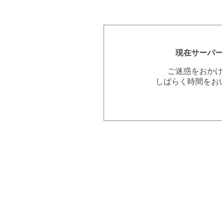
現在サーバ
ご迷惑をおか
しばらく時間をお