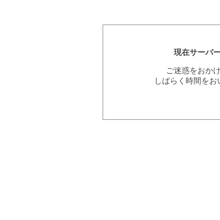
現在サーバ
ご迷惑をおか
しばらく時間をお