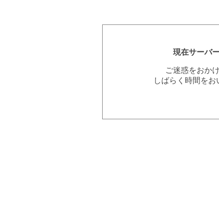
現在サーバ
ご迷惑をおか
しばらく時間をお