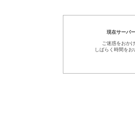
現在サーバ
ご迷惑をおか
しばらく時間をお