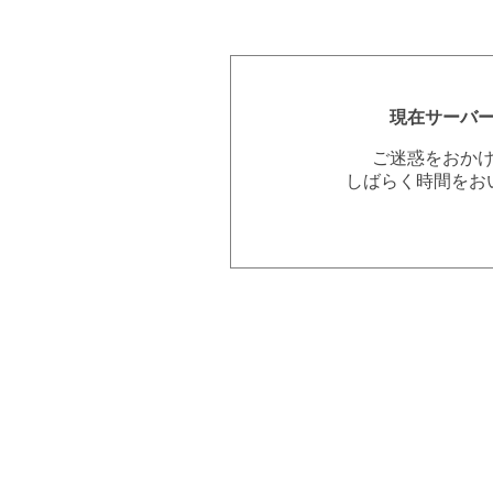
現在サーバ
ご迷惑をおか
しばらく時間をお