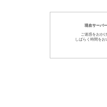
現在サーバ
ご迷惑をおか
しばらく時間をお