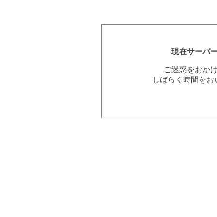
現在サーバ
ご迷惑をおか
しばらく時間をお