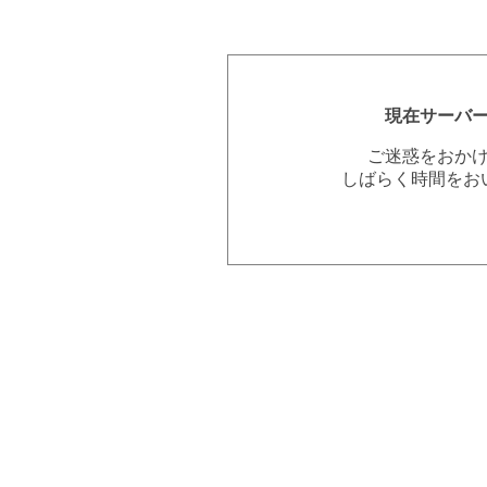
現在サーバ
ご迷惑をおか
しばらく時間をお