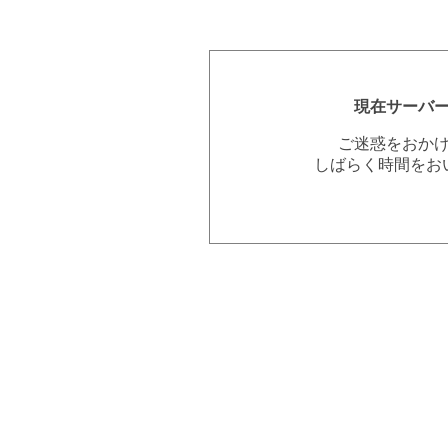
現在サーバ
ご迷惑をおか
しばらく時間をお