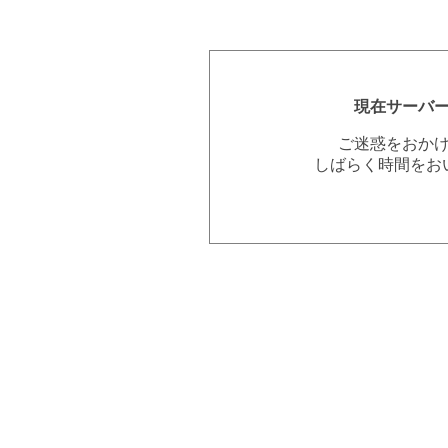
現在サーバ
ご迷惑をおか
しばらく時間をお