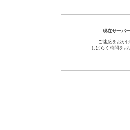
現在サーバ
ご迷惑をおか
しばらく時間をお