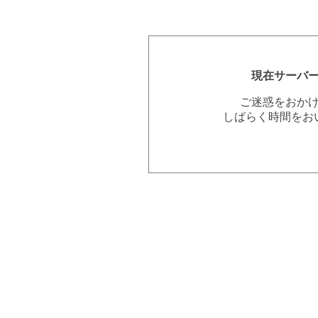
現在サーバ
ご迷惑をおか
しばらく時間をお